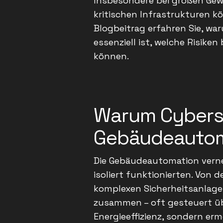
Insbesondere bei großen Gew
kritischen Infrastrukturen k
Blogbeitrag erfahren Sie, w
essenziell ist, welche Risik
können.
Warum Cybersi
Gebäudeautoma
Die Gebäudeautomation verne
isoliert funktionierten. Von 
komplexen Sicherheitsanlage
zusammen – oft gesteuert übe
Energieeffizienz, sondern er