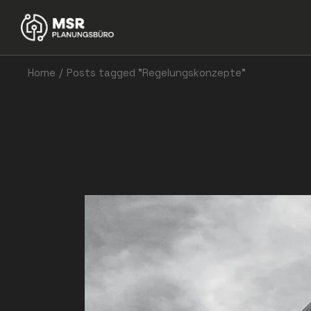
Skip
to
the
content
Home
Posts tagged "Regelungskonzepte"