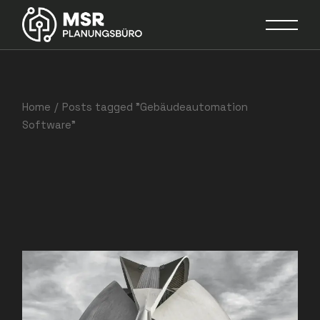
Skip
to
the
content
Home
Posts tagged "Gebäudeautomation
Software"